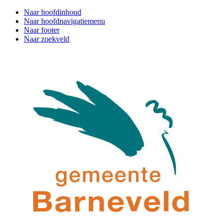
Naar hoofdinhoud
Naar hoofdnavigatiemenu
Naar footer
Naar zoekveld