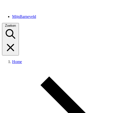
MijnBarneveld
Zoeken
Home