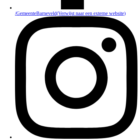
/GemeenteBarneveld
(Verwijst naar een externe website)