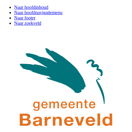
Naar hoofdinhoud
Naar hoofdnavigatiemenu
Naar footer
Naar zoekveld