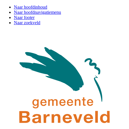
Naar hoofdinhoud
Naar hoofdnavigatiemenu
Naar footer
Naar zoekveld