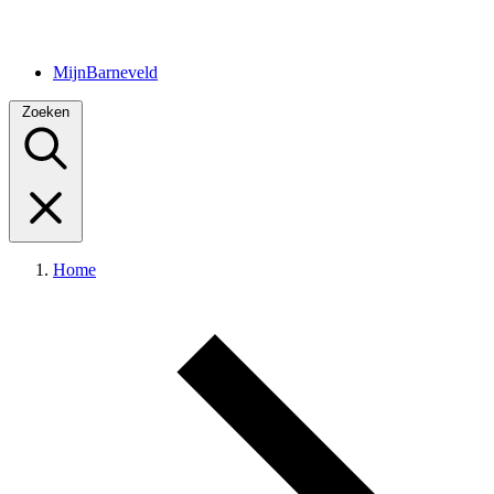
MijnBarneveld
Zoeken
Home