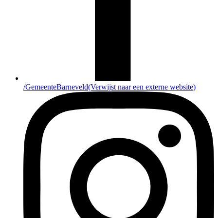
/GemeenteBarneveld
(Verwijst naar een externe website)