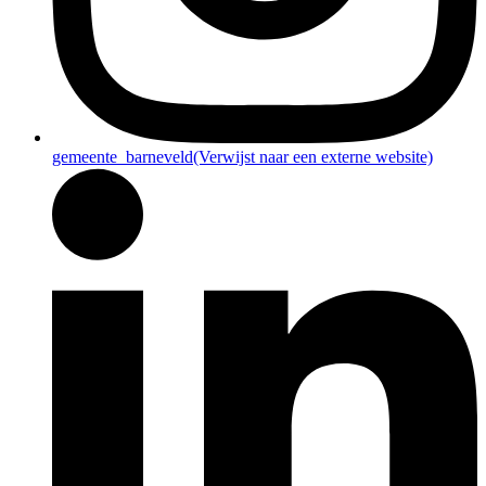
gemeente_barneveld
(Verwijst naar een externe website)