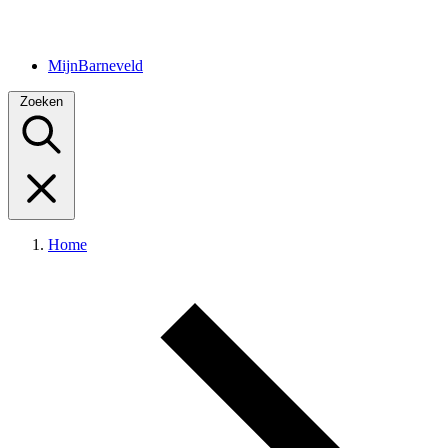
MijnBarneveld
Zoeken
Home