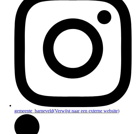
gemeente_barneveld
(Verwijst naar een externe website)