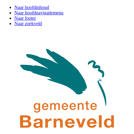
Naar hoofdinhoud
Naar hoofdnavigatiemenu
Naar footer
Naar zoekveld