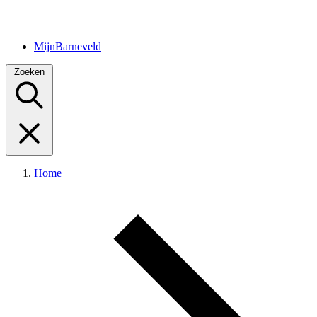
MijnBarneveld
Zoeken
Home