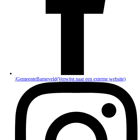
/GemeenteBarneveld
(Verwijst naar een externe website)