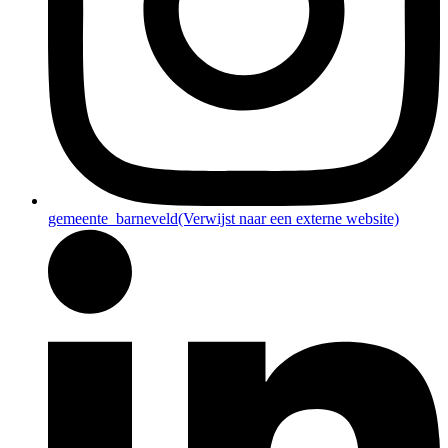
gemeente_barneveld
(Verwijst naar een externe website)