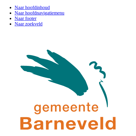
Naar hoofdinhoud
Naar hoofdnavigatiemenu
Naar footer
Naar zoekveld