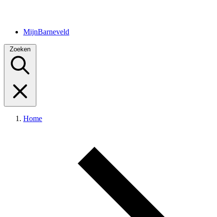
MijnBarneveld
Zoeken
Home