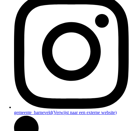
gemeente_barneveld
(Verwijst naar een externe website)