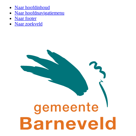
Naar hoofdinhoud
Naar hoofdnavigatiemenu
Naar footer
Naar zoekveld