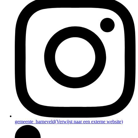
gemeente_barneveld
(Verwijst naar een externe website)