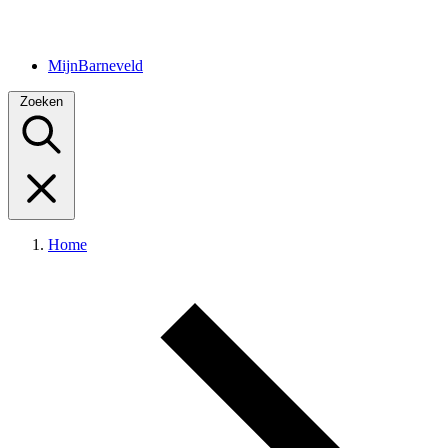
MijnBarneveld
Zoeken
Home