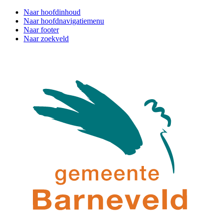
Naar hoofdinhoud
Naar hoofdnavigatiemenu
Naar footer
Naar zoekveld