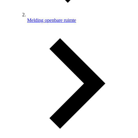
Melding openbare ruimte