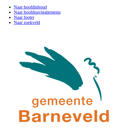
Naar hoofdinhoud
Naar hoofdnavigatiemenu
Naar footer
Naar zoekveld