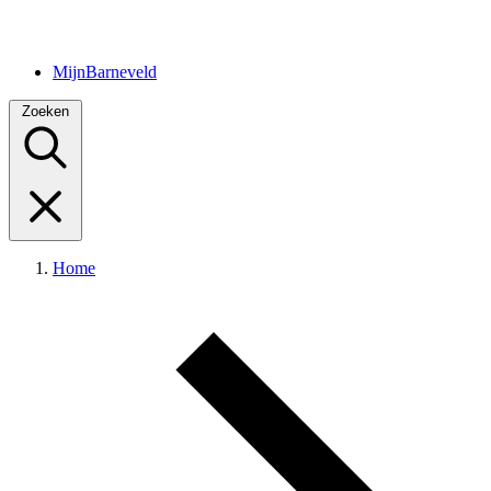
MijnBarneveld
Zoeken
Home