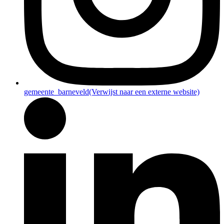
gemeente_barneveld
(Verwijst naar een externe website)