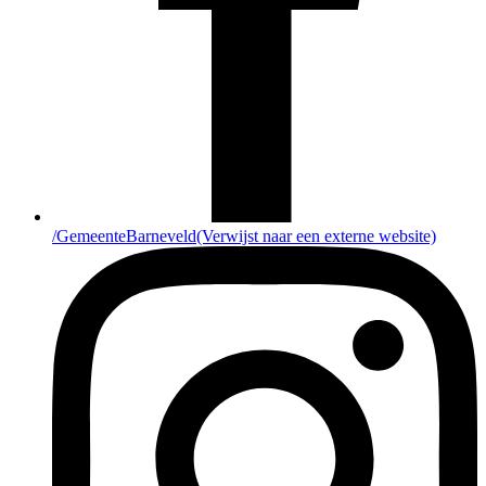
/GemeenteBarneveld
(Verwijst naar een externe website)