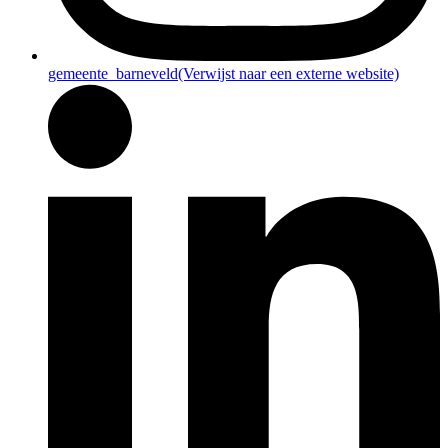
gemeente_barneveld
(Verwijst naar een externe website)