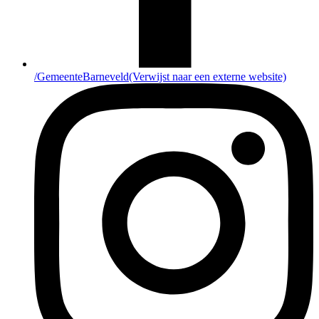
/GemeenteBarneveld
(Verwijst naar een externe website)