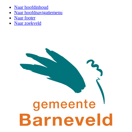
Naar hoofdinhoud
Naar hoofdnavigatiemenu
Naar footer
Naar zoekveld