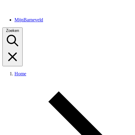
MijnBarneveld
Zoeken
Home