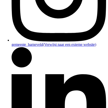
gemeente_barneveld
(Verwijst naar een externe website)