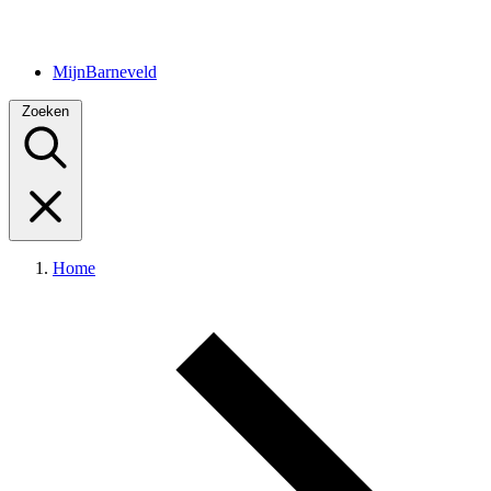
MijnBarneveld
Zoeken
Home