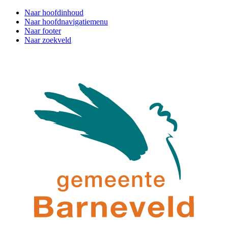
Naar hoofdinhoud
Naar hoofdnavigatiemenu
Naar footer
Naar zoekveld