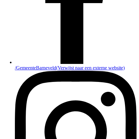
/GemeenteBarneveld
(Verwijst naar een externe website)