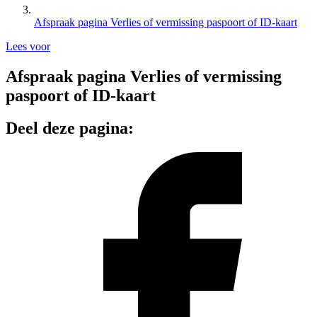
Afspraak pagina Verlies of vermissing paspoort of ID-kaart
Lees voor
Afspraak pagina Verlies of vermissing
paspoort of ID-kaart
Deel deze pagina: