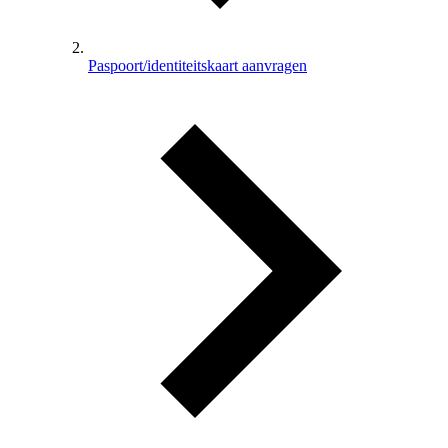
Paspoort/identiteitskaart aanvragen