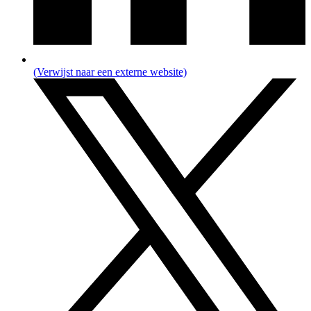
(Verwijst naar een externe website)