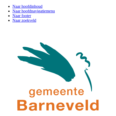
Naar hoofdinhoud
Naar hoofdnavigatiemenu
Naar footer
Naar zoekveld