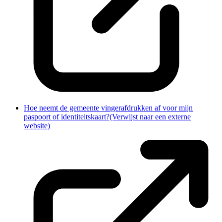
Hoe neemt de gemeente vingerafdrukken af voor mijn
paspoort of identiteitskaart?
(Verwijst naar een externe
website)