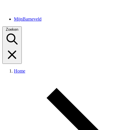
MijnBarneveld
Zoeken
Home