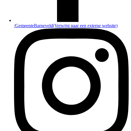
/GemeenteBarneveld
(Verwijst naar een externe website)