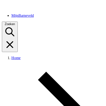
MijnBarneveld
Zoeken
Home