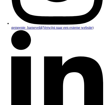
gemeente_barneveld
(Verwijst naar een externe website)