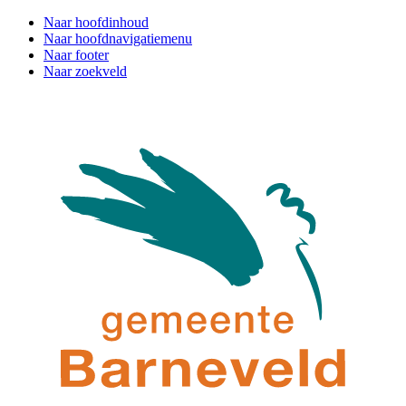
Naar hoofdinhoud
Naar hoofdnavigatiemenu
Naar footer
Naar zoekveld