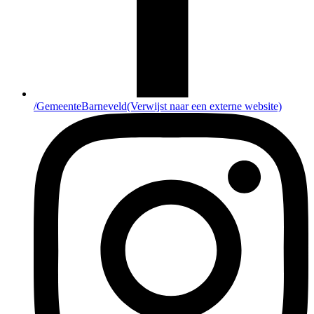
/GemeenteBarneveld
(Verwijst naar een externe website)