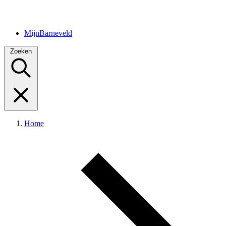
MijnBarneveld
Zoeken
Home