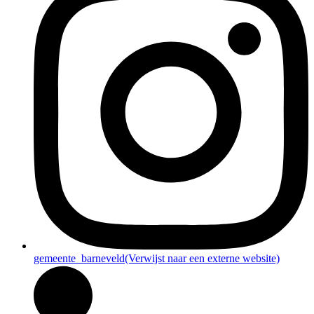
gemeente_barneveld
(Verwijst naar een externe website)