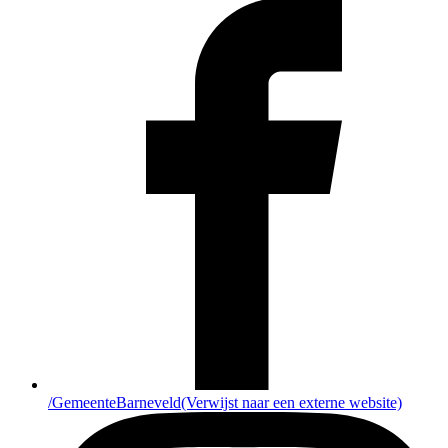
/GemeenteBarneveld
(Verwijst naar een externe website)