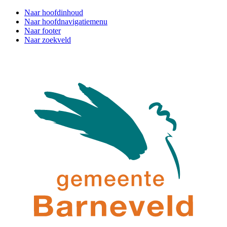
Naar hoofdinhoud
Naar hoofdnavigatiemenu
Naar footer
Naar zoekveld