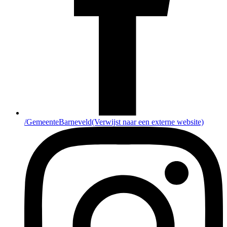
/GemeenteBarneveld
(Verwijst naar een externe website)