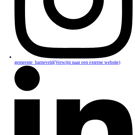
gemeente_barneveld
(Verwijst naar een externe website)