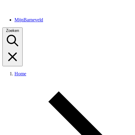
MijnBarneveld
Zoeken
Home