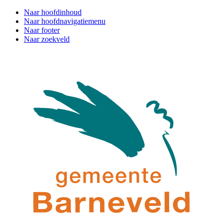
Naar hoofdinhoud
Naar hoofdnavigatiemenu
Naar footer
Naar zoekveld