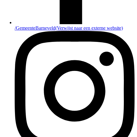
/GemeenteBarneveld
(Verwijst naar een externe website)