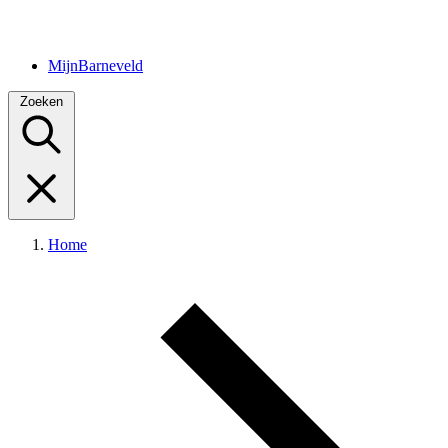
MijnBarneveld
Zoeken
Home