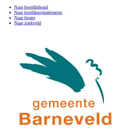
Naar hoofdinhoud
Naar hoofdnavigatiemenu
Naar footer
Naar zoekveld