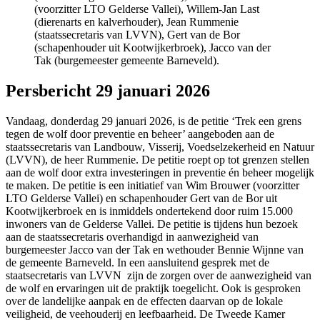
(voorzitter LTO Gelderse Vallei), Willem-Jan Last
(dierenarts en kalverhouder), Jean Rummenie
(staatssecretaris van LVVN), Gert van de Bor
(schapenhouder uit Kootwijkerbroek), Jacco van der
Tak (burgemeester gemeente Barneveld).
Persbericht 29 januari 2026
Vandaag, donderdag 29 januari 2026, is de petitie ‘Trek een grens
tegen de wolf door preventie en beheer’ aangeboden aan de
staatssecretaris van Landbouw, Visserij, Voedselzekerheid en Natuur
(LVVN), de heer Rummenie. De petitie roept op tot grenzen stellen
aan de wolf door extra investeringen in preventie én beheer mogelijk
te maken. De petitie is een initiatief van Wim Brouwer (voorzitter
LTO Gelderse Vallei) en schapenhouder Gert van de Bor uit
Kootwijkerbroek en is inmiddels ondertekend door ruim 15.000
inwoners van de Gelderse Vallei. De petitie is tijdens hun bezoek
aan de staatssecretaris overhandigd in aanwezigheid van
burgemeester Jacco van der Tak en wethouder Bennie Wijnne van
de gemeente Barneveld. In een aansluitend gesprek met de
staatsecretaris van LVVN zijn de zorgen over de aanwezigheid van
de wolf en ervaringen uit de praktijk toegelicht. Ook is gesproken
over de landelijke aanpak en de effecten daarvan op de lokale
veiligheid, de veehouderij en leefbaarheid. De Tweede Kamer