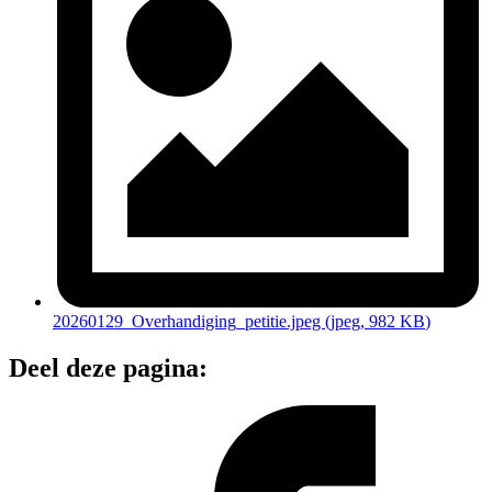
20260129_Overhandiging_petitie.jpeg
(jpeg
, 982 KB
)
Deel deze pagina: