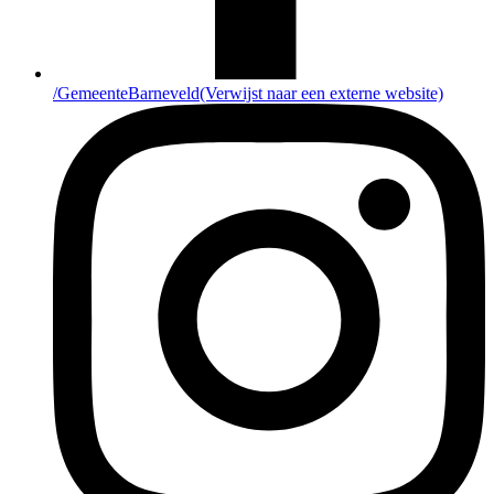
/GemeenteBarneveld
(Verwijst naar een externe website)