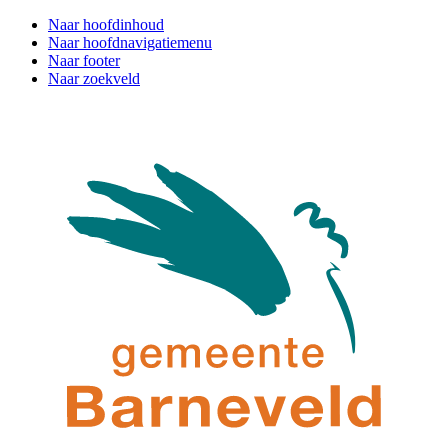
Naar hoofdinhoud
Naar hoofdnavigatiemenu
Naar footer
Naar zoekveld