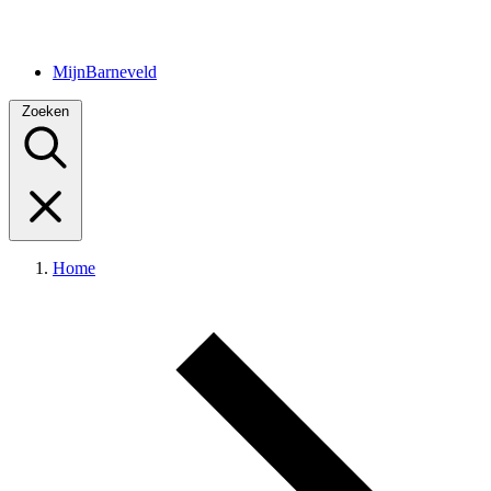
MijnBarneveld
Zoeken
Home