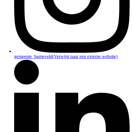
gemeente_barneveld
(Verwijst naar een externe website)