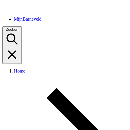
MijnBarneveld
Zoeken
Home