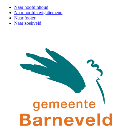
Naar hoofdinhoud
Naar hoofdnavigatiemenu
Naar footer
Naar zoekveld