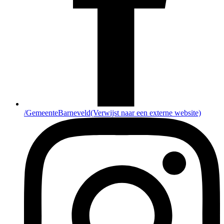
/GemeenteBarneveld
(Verwijst naar een externe website)