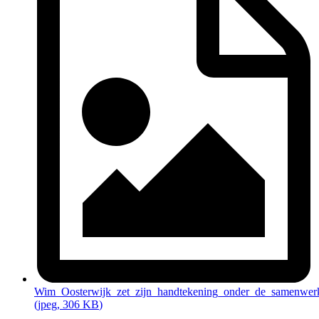
Wim_Oosterwijk_zet_zijn_handtekening_onder_de_samenwerk
(jpeg
, 306 KB
)