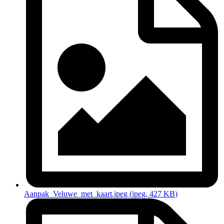
Aanpak_Veluwe_met_kaart.jpeg
(jpeg
, 427 KB
)