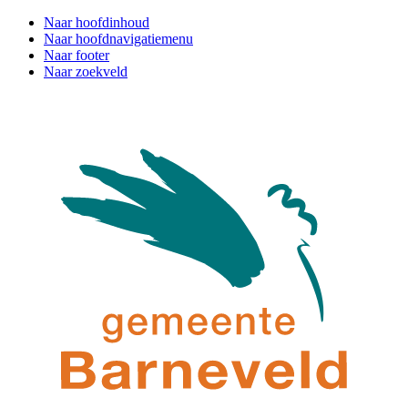
Naar hoofdinhoud
Naar hoofdnavigatiemenu
Naar footer
Naar zoekveld