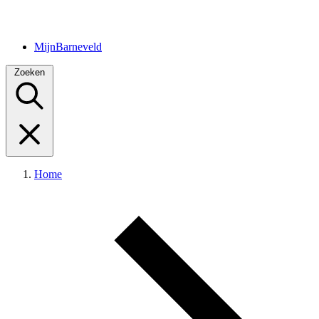
MijnBarneveld
Zoeken
Home