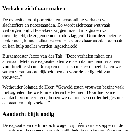
Verhalen zichtbaar maken
De expositie toont portretten en persoonlijke verhalen van
slachtoffers en nabestaanden. Zo wordt zichtbaar wat vaak
verborgen blijft. Bezoekers krijgen inzicht in signalen van
onveiligheid, de zogenoemde ‘rode vlaggen’. Door deze beter te
herkennen, kunnen situaties eerder bespreekbaar worden gemaakt
en kan hulp sneller worden ingeschakeld.
Burgemeester Jacco van der Tak: “Deze verhalen raken ons
allemaal. Met deze expositie laten we zien dat niemand er alleen
voor hoeft te staan. Omkijken naar elkaar is essentieel. Laten we
samen verantwoordelijkheid nemen voor de veiligheid van
vrouwen.”
Wethouder Jolanda de Heer: “Geweld tegen vrouwen begint vaak
met signalen die we kunnen leren herkennen. Door hier samen
aandacht voor te vragen, hopen we dat mensen eerder het gesprek
aangaan en hulp zoeken.”
Aandacht blijft nodig
De expositie en de filmvrachtwagen zijn één van de stappen in de
aanpak van de gemeente om de veiligheid te versterken. Zo wordt er