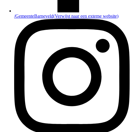
/GemeenteBarneveld
(Verwijst naar een externe website)