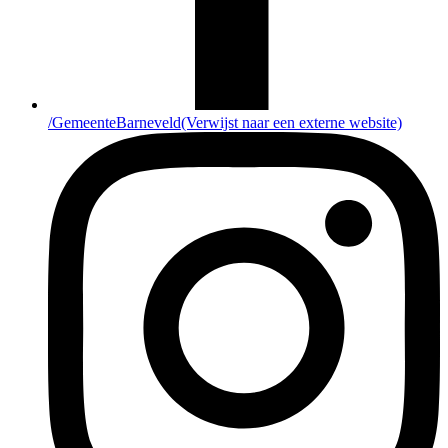
/GemeenteBarneveld
(Verwijst naar een externe website)