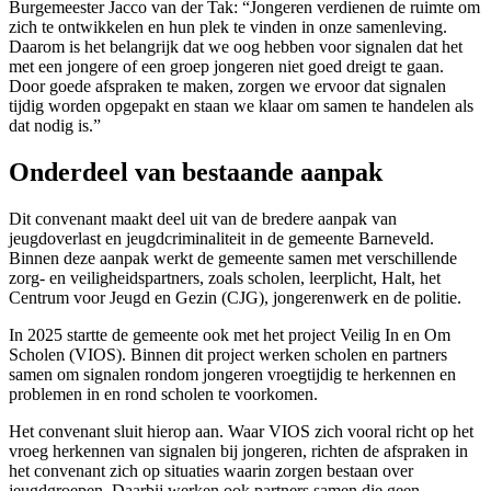
Burgemeester Jacco van der Tak: “Jongeren verdienen de ruimte om
zich te ontwikkelen en hun plek te vinden in onze samenleving.
Daarom is het belangrijk dat we oog hebben voor signalen dat het
met een jongere of een groep jongeren niet goed dreigt te gaan.
Door goede afspraken te maken, zorgen we ervoor dat signalen
tijdig worden opgepakt en staan we klaar om samen te handelen als
dat nodig is.”
Onderdeel van bestaande aanpak
Dit convenant maakt deel uit van de bredere aanpak van
jeugdoverlast en jeugdcriminaliteit in de gemeente Barneveld.
Binnen deze aanpak werkt de gemeente samen met verschillende
zorg- en veiligheidspartners, zoals scholen, leerplicht, Halt, het
Centrum voor Jeugd en Gezin (CJG), jongerenwerk en de politie.
In 2025 startte de gemeente ook met het project Veilig In en Om
Scholen (VIOS). Binnen dit project werken scholen en partners
samen om signalen rondom jongeren vroegtijdig te herkennen en
problemen in en rond scholen te voorkomen.
Het convenant sluit hierop aan. Waar VIOS zich vooral richt op het
vroeg herkennen van signalen bij jongeren, richten de afspraken in
het convenant zich op situaties waarin zorgen bestaan over
jeugdgroepen. Daarbij werken ook partners samen die geen