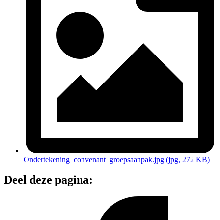
Ondertekening_convenant_groepsaanpak.jpg
(jpg
, 272 KB
)
Deel deze pagina: