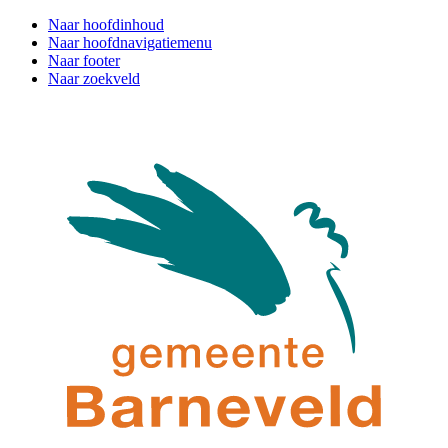
Naar hoofdinhoud
Naar hoofdnavigatiemenu
Naar footer
Naar zoekveld