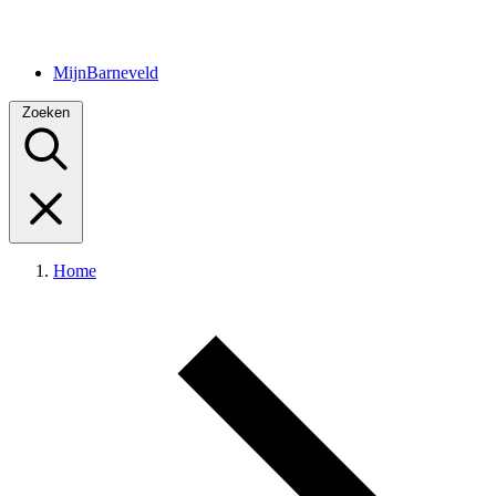
MijnBarneveld
Zoeken
Home