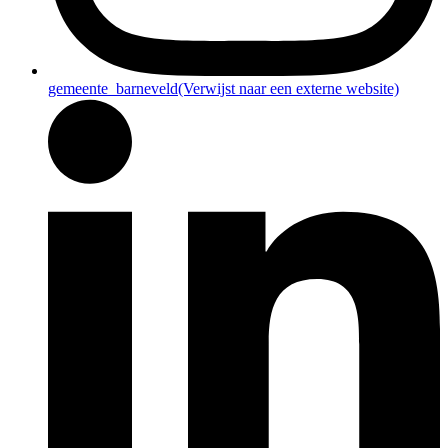
gemeente_barneveld
(Verwijst naar een externe website)