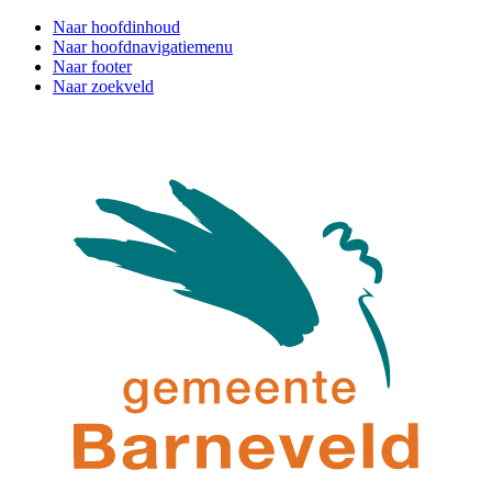
Naar hoofdinhoud
Naar hoofdnavigatiemenu
Naar footer
Naar zoekveld