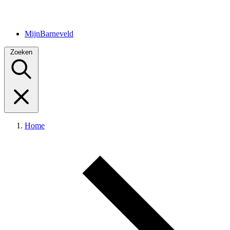
MijnBarneveld
Zoeken
Home