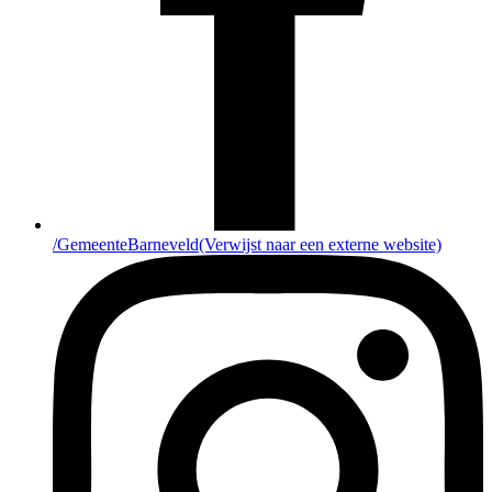
/GemeenteBarneveld
(Verwijst naar een externe website)