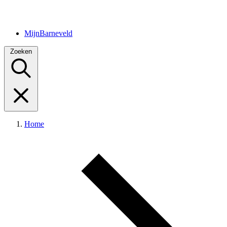
MijnBarneveld
Zoeken
Home