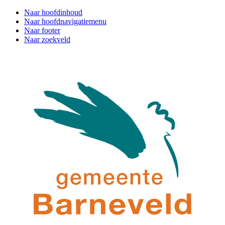
Naar hoofdinhoud
Naar hoofdnavigatiemenu
Naar footer
Naar zoekveld