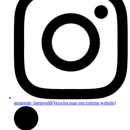
gemeente_barneveld
(Verwijst naar een externe website)