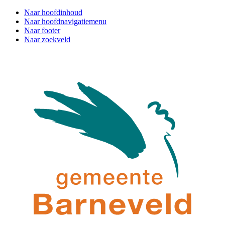
Naar hoofdinhoud
Naar hoofdnavigatiemenu
Naar footer
Naar zoekveld