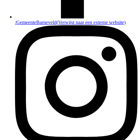
/GemeenteBarneveld
(Verwijst naar een externe website)