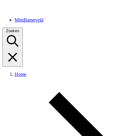
MijnBarneveld
Zoeken
Home