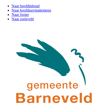
Naar hoofdinhoud
Naar hoofdnavigatiemenu
Naar footer
Naar zoekveld