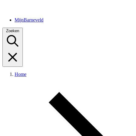
MijnBarneveld
Zoeken
Home