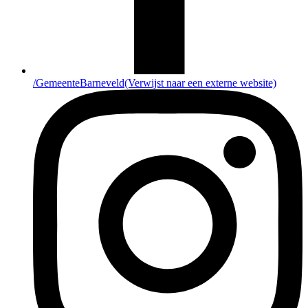
/GemeenteBarneveld
(Verwijst naar een externe website)