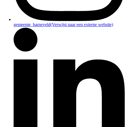
gemeente_barneveld
(Verwijst naar een externe website)