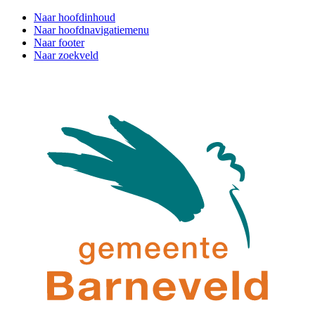
Naar hoofdinhoud
Naar hoofdnavigatiemenu
Naar footer
Naar zoekveld