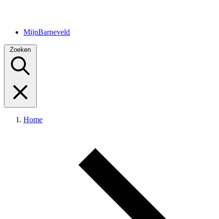
MijnBarneveld
Zoeken
Home