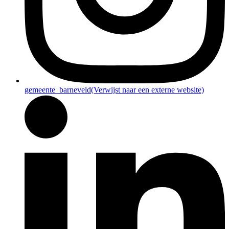
gemeente_barneveld
(Verwijst naar een externe website)