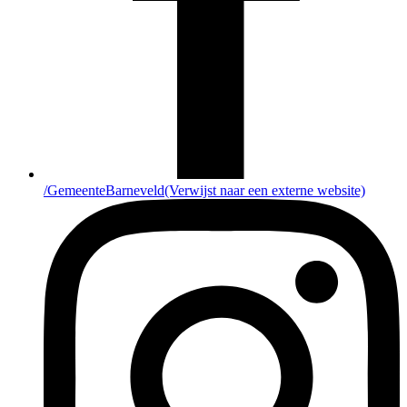
/GemeenteBarneveld
(Verwijst naar een externe website)