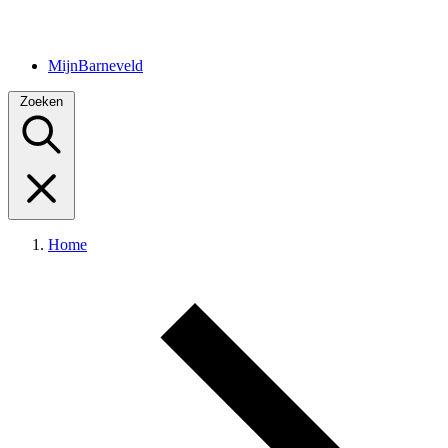
MijnBarneveld
Zoeken
Home