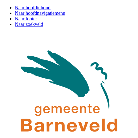
Naar hoofdinhoud
Naar hoofdnavigatiemenu
Naar footer
Naar zoekveld