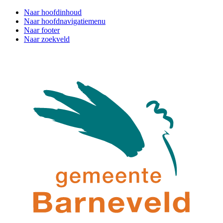
Naar hoofdinhoud
Naar hoofdnavigatiemenu
Naar footer
Naar zoekveld