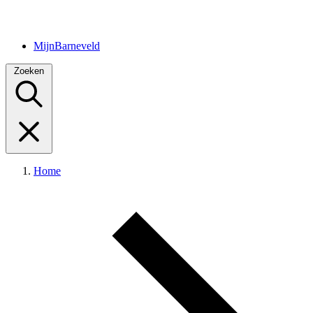
MijnBarneveld
Zoeken
Home