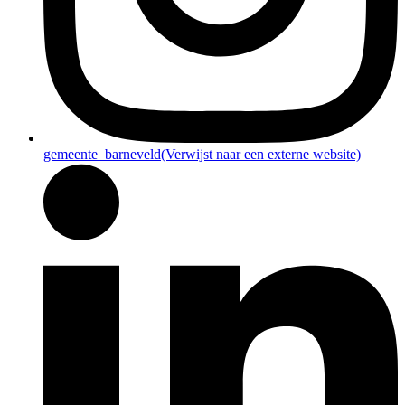
gemeente_barneveld
(Verwijst naar een externe website)