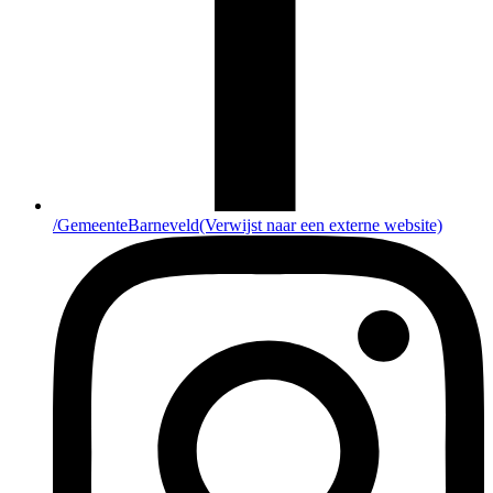
/GemeenteBarneveld
(Verwijst naar een externe website)