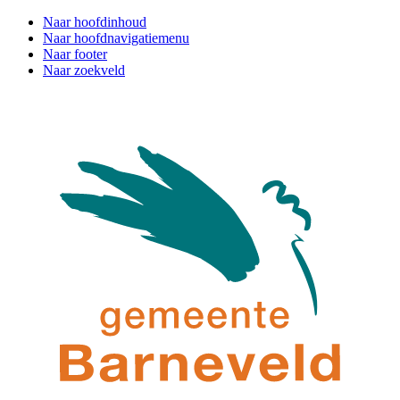
Naar hoofdinhoud
Naar hoofdnavigatiemenu
Naar footer
Naar zoekveld