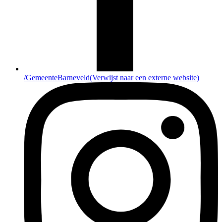
/GemeenteBarneveld
(Verwijst naar een externe website)