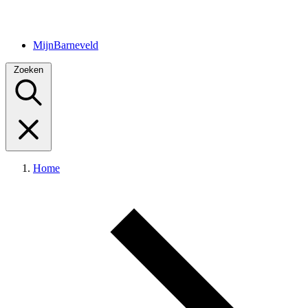
MijnBarneveld
Zoeken
Home