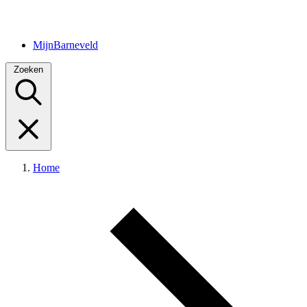
MijnBarneveld
Zoeken
Home