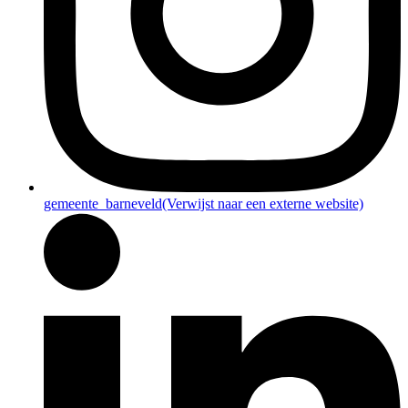
gemeente_barneveld
(Verwijst naar een externe website)