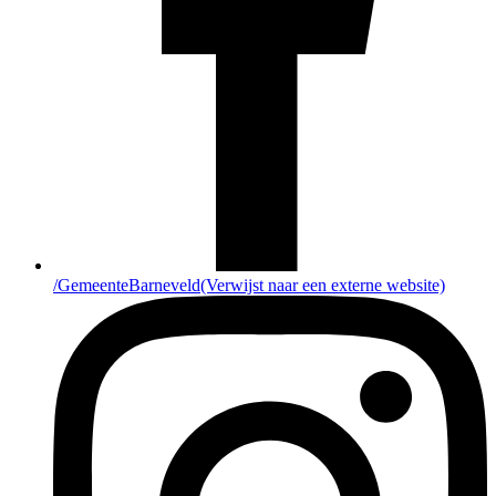
/GemeenteBarneveld
(Verwijst naar een externe website)