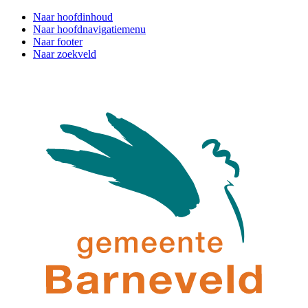
Naar hoofdinhoud
Naar hoofdnavigatiemenu
Naar footer
Naar zoekveld