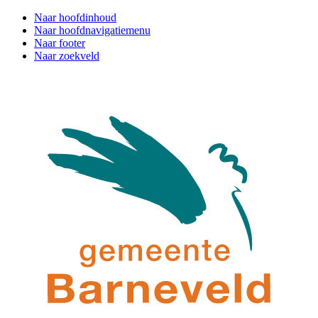
Naar hoofdinhoud
Naar hoofdnavigatiemenu
Naar footer
Naar zoekveld