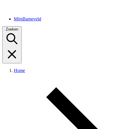
MijnBarneveld
Zoeken
Home