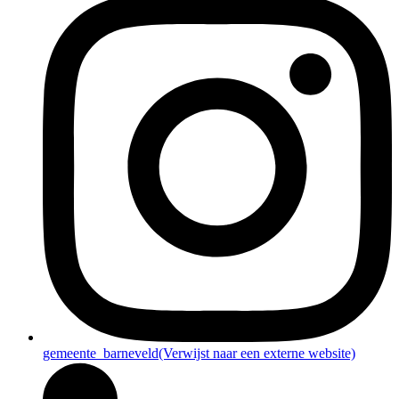
gemeente_barneveld
(Verwijst naar een externe website)