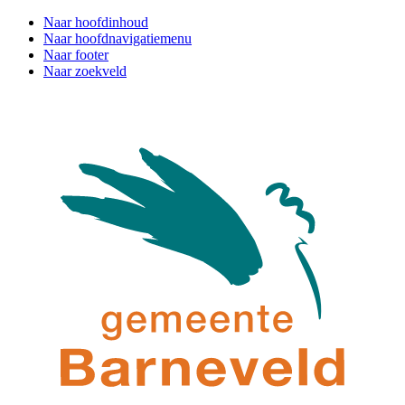
Naar hoofdinhoud
Naar hoofdnavigatiemenu
Naar footer
Naar zoekveld