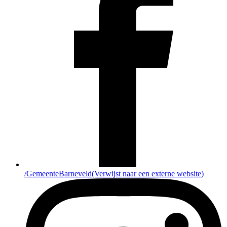
/GemeenteBarneveld
(Verwijst naar een externe website)