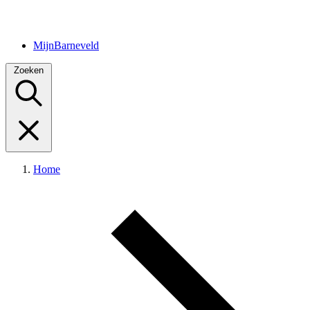
MijnBarneveld
Zoeken
Home