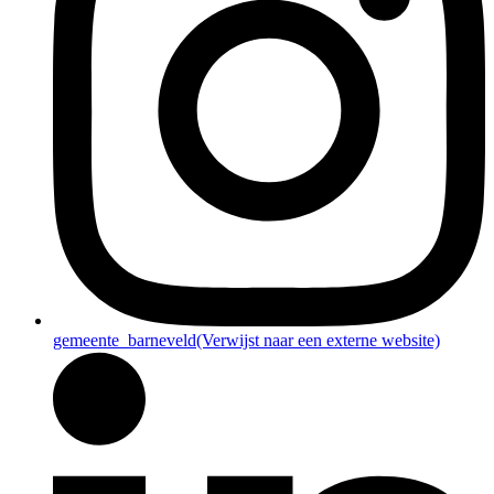
gemeente_barneveld
(Verwijst naar een externe website)