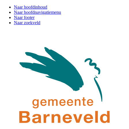
Naar hoofdinhoud
Naar hoofdnavigatiemenu
Naar footer
Naar zoekveld