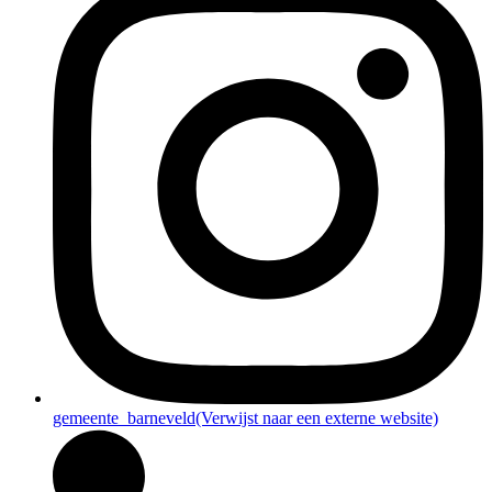
gemeente_barneveld
(Verwijst naar een externe website)