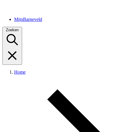
MijnBarneveld
Zoeken
Home