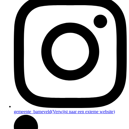
gemeente_barneveld
(Verwijst naar een externe website)