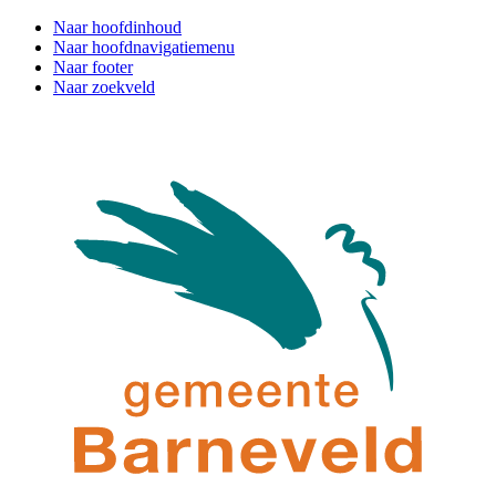
Naar hoofdinhoud
Naar hoofdnavigatiemenu
Naar footer
Naar zoekveld