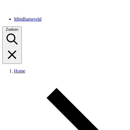
MijnBarneveld
Zoeken
Home