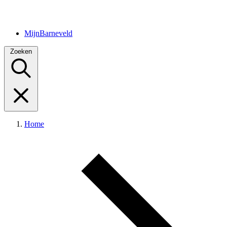
MijnBarneveld
Zoeken
Home