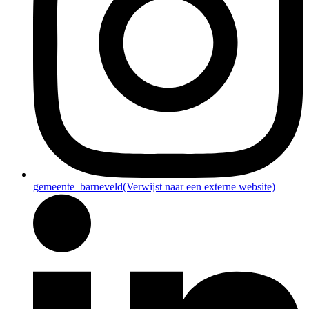
gemeente_barneveld
(Verwijst naar een externe website)