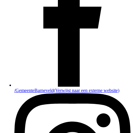
/GemeenteBarneveld
(Verwijst naar een externe website)