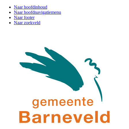
Naar hoofdinhoud
Naar hoofdnavigatiemenu
Naar footer
Naar zoekveld