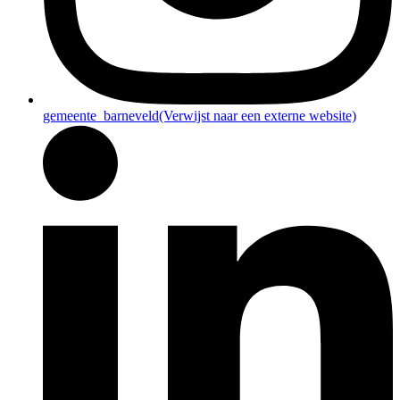
gemeente_barneveld
(Verwijst naar een externe website)