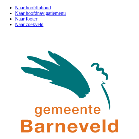
Naar hoofdinhoud
Naar hoofdnavigatiemenu
Naar footer
Naar zoekveld