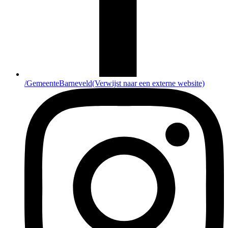
/GemeenteBarneveld
(Verwijst naar een externe website)