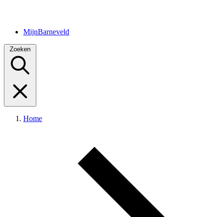
MijnBarneveld
Zoeken
Home