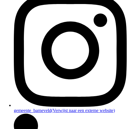
gemeente_barneveld
(Verwijst naar een externe website)