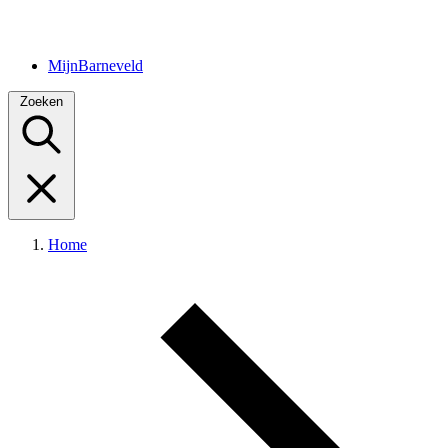
MijnBarneveld
Zoeken
Home