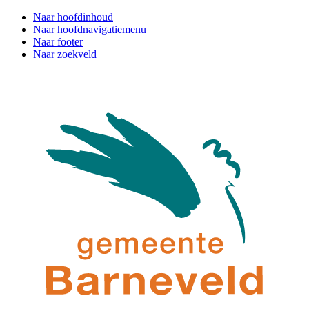
Naar hoofdinhoud
Naar hoofdnavigatiemenu
Naar footer
Naar zoekveld