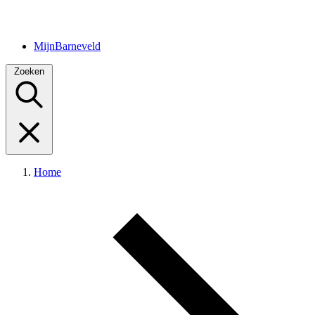
MijnBarneveld
Zoeken
Home