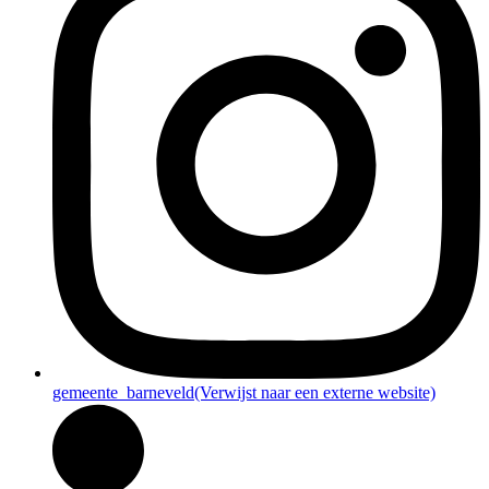
gemeente_barneveld
(Verwijst naar een externe website)