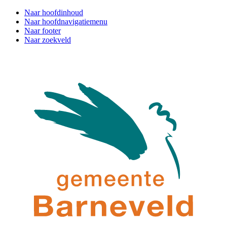
Naar hoofdinhoud
Naar hoofdnavigatiemenu
Naar footer
Naar zoekveld