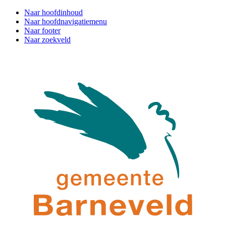
Naar hoofdinhoud
Naar hoofdnavigatiemenu
Naar footer
Naar zoekveld