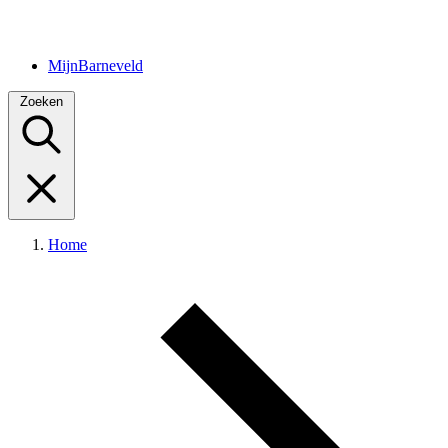
MijnBarneveld
Zoeken
Home