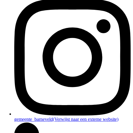
gemeente_barneveld
(Verwijst naar een externe website)