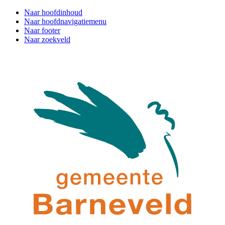
Naar hoofdinhoud
Naar hoofdnavigatiemenu
Naar footer
Naar zoekveld