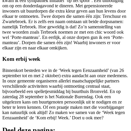
kwam ik een sympathiek initiatief ‘op het spoor’. Een uitnodiging
om op een donderdagavond te dineren. Met gepensioneerde
inwoners uit buurdorpen die extra kleur geven aan hun levens door
elkaar te ontmoeten. Twee dorpen die samen één zijn: Terschuur en
Zwartebroek. Er is zelfs een naam ontstaan uit beide dorpsnamen:
namelijk Terbroek. Hoe geweldig is dat! Zo’n samenstelling van
twee woorden zoals Terbroek noemen ze met een chic woord ook
wel ‘Porte-manteau’. En eerlijk, al onze dorpen gun ik een ‘Porte-
manteau’. Dorpen die samen één zijn! Waarbij inwoners er voor
elkaar zijn en naar elkaar omkijken.
Kom erbij week
Binnenkort besteden we in de ‘Week tegen Eenzaamheid’ (van 26
september tot en met 2 oktober) extra aandacht aan onze medemens.
In onze gemeente organiseren allerlei maatschappelijke partners
verschillende activiteiten waarbij ontmoeting centraal staat,
bijvoorbeeld een spelletjesmiddag bij buurthuis Bronveld. En op
zaterdag 28 september is het Nationale Burendag. Ook een
uitgelezen kans om buurtgenoten persoonlijk uit te nodigen en ze
beter te leren kennen. Of een praatje maken met die voorbijganger
kan natuurlijk ook altijd! Zo maken we samen van de ‘Week tegen
Eenzaamheid’ de ‘Kom erbij! Week.’ Doet u ook mee?
Deel deze pagina: