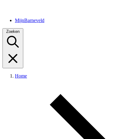
MijnBarneveld
Zoeken
Home