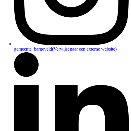
gemeente_barneveld
(Verwijst naar een externe website)