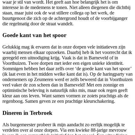
waar je stil van wordt. Het geeft aan hoe belangrijk het is om
interesse in de medemens te tonen. Niet alleen diegenen die dichtbij
staan, maar juist ook de wat stillere collega op het werk, de
buurtgenoot die zich op de achtergrond houdt of de voorbijganger
die regelmatig door de straat wandelt.
Goede kant van het spoor
Gelukkig mag ik ervaren dat in onze dorpen vele initiatieven zijn
waarbij mensen elkaar opzoeken. Daarbij heb ik het voorrecht dat ik
geregeld een uitnodiging krijg. Vaak is dat in Barneveld of in
Voorthuizen. Twee dorpen met ieder een eigen unieke identiteit.
Sommigen hebben het daar zelfs over ‘de goede kant van het spoor’
(ik laat even in het midden welke kant dat is). Op de haringparty van
ondernemers op Zeumeren werd er zelfs beweerd dat in Voorthuizen
veel vaker de zon scheen dan in Barneveld! Met een zonnige en
optimistische beleving is natuurlijk niks mis, maar ook regen geeft
kleur aan ons leven. Want samen vormen ze zoiets prachtigs als de
regenboog. Samen geven ze een prachtige kleurschakering.
Dineren in Terbroek
Als burgemeester probeer ik mijn aandacht zo eerlijk mogelijk te
verdelen over al onze dorpen. Via een kwieke 88-jarige mevrouw