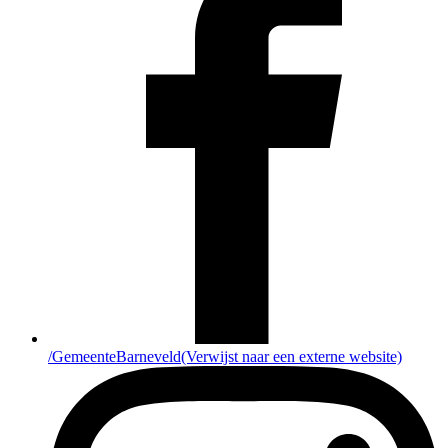
/GemeenteBarneveld
(Verwijst naar een externe website)