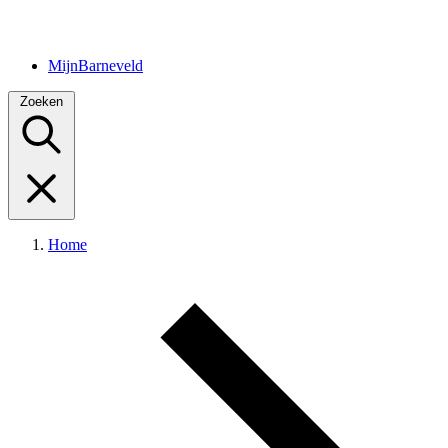
MijnBarneveld
Zoeken
Home