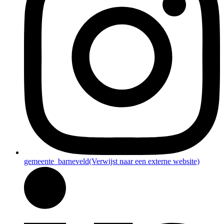
gemeente_barneveld
(Verwijst naar een externe website)