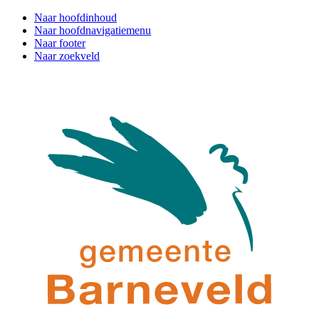
Naar hoofdinhoud
Naar hoofdnavigatiemenu
Naar footer
Naar zoekveld