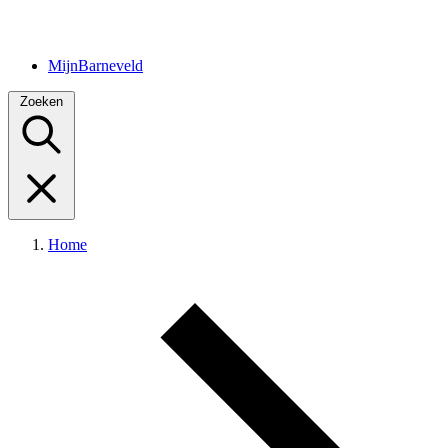
MijnBarneveld
Zoeken
Home