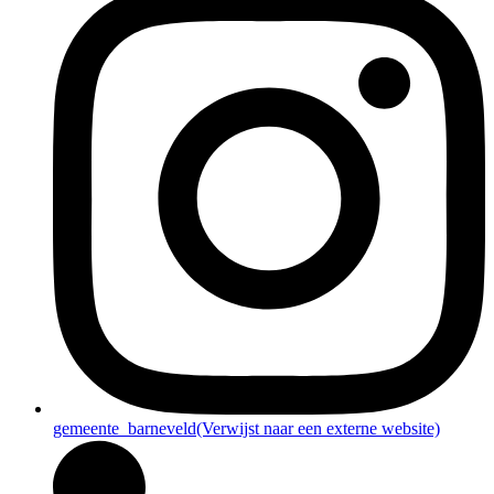
gemeente_barneveld
(Verwijst naar een externe website)