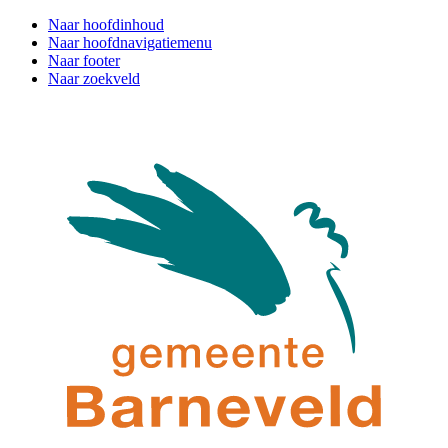
Naar hoofdinhoud
Naar hoofdnavigatiemenu
Naar footer
Naar zoekveld