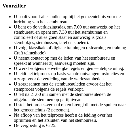
Voorzitter
U haalt vooraf alle spullen op bij het gemeentehuis voor de
inrichting van het stembureau.
U bent op de verkiezingsdag om 7.00 uur aanwezig op het
stembureau en opent om 7.30 uur het stembureau en
controleert of alles goed staat en aanwezig is (zoals
stemhokjes, stembussen, tafel en stoelen).
U volgt klassikale of digitale trainingen (e-learning en training
Craft telmethode).
U neemt contact op met de leden van het stembureau en
spreekt af wanneer zij aanwezig moeten zijn.
U werkt volgens de wettelijke regels en gemeentelijke uitleg.
U leidt het telproces op basis van de ontvangen instructies en
u zorgt voor de verdeling van de werkzaamheden.
U zorgt samen met de stembureauleden ervoor dat het
stemproces volgens de regels verloopt.
U telt na 21.00 uur samen met de stembureauleden de
uitgebrachte stemmen op partijniveau.
U stelt het proces-verbaal op en brengt dit met de spullen naar
het gemeentehuis (2 personen).
Na afloop van het telproces heeft u de leiding over het
opruimen en het afsluiten van het stembureau.
De vergoeding is €225.