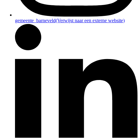
gemeente_barneveld
(Verwijst naar een externe website)