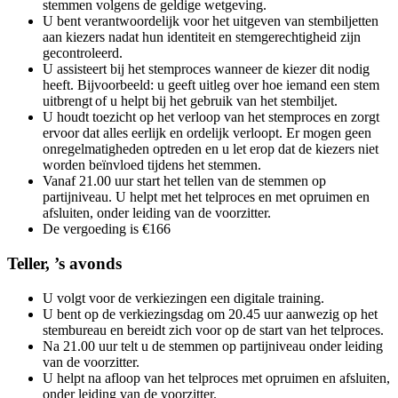
stemmen volgens de geldige wetgeving.
U bent verantwoordelijk voor het uitgeven van stembiljetten
aan kiezers nadat hun identiteit en stemgerechtigheid zijn
gecontroleerd.
U assisteert bij het stemproces wanneer de kiezer dit nodig
heeft. Bijvoorbeeld: u geeft uitleg over hoe iemand een stem
uitbrengt of u helpt bij het gebruik van het stembiljet.
U houdt toezicht op het verloop van het stemproces en zorgt
ervoor dat alles eerlijk en ordelijk verloopt. Er mogen geen
onregelmatigheden optreden en u let erop dat de kiezers niet
worden beïnvloed tijdens het stemmen.
Vanaf 21.00 uur start het tellen van de stemmen op
partijniveau. U helpt met het telproces en met opruimen en
afsluiten, onder leiding van de voorzitter.
De vergoeding is €166
Teller, ’s avonds
U volgt voor de verkiezingen een digitale training.
U bent op de verkiezingsdag om 20.45 uur aanwezig op het
stembureau en bereidt zich voor op de start van het telproces.
Na 21.00 uur telt u de stemmen op partijniveau onder leiding
van de voorzitter.
U helpt na afloop van het telproces met opruimen en afsluiten,
onder leiding van de voorzitter.