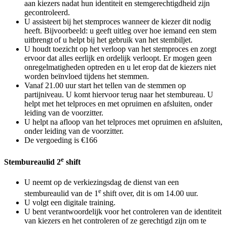
aan kiezers nadat hun identiteit en stemgerechtigdheid zijn
gecontroleerd.
U assisteert bij het stemproces wanneer de kiezer dit nodig
heeft. Bijvoorbeeld: u geeft uitleg over hoe iemand een stem
uitbrengt of u helpt bij het gebruik van het stembiljet.
U houdt toezicht op het verloop van het stemproces en zorgt
ervoor dat alles eerlijk en ordelijk verloopt. Er mogen geen
onregelmatigheden optreden en u let erop dat de kiezers niet
worden beïnvloed tijdens het stemmen.
Vanaf 21.00 uur start het tellen van de stemmen op
partijniveau. U komt hiervoor terug naar het stembureau. U
helpt met het telproces en met opruimen en afsluiten, onder
leiding van de voorzitter.
U helpt na afloop van het telproces met opruimen en afsluiten,
onder leiding van de voorzitter.
De vergoeding is €166
e
Stembureaulid 2
shift
U neemt op de verkiezingsdag de dienst van een
e
stembureaulid van de 1
shift over, dit is om 14.00 uur.
U volgt een digitale training.
U bent verantwoordelijk voor het controleren van de identiteit
van kiezers en het controleren of ze gerechtigd zijn om te