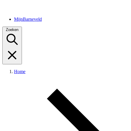
MijnBarneveld
Zoeken
Home