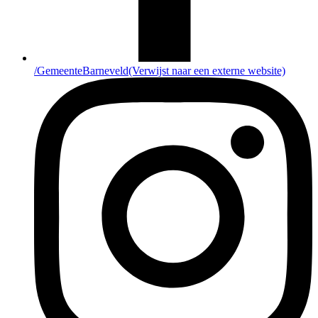
/GemeenteBarneveld
(Verwijst naar een externe website)