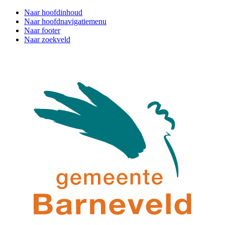
Naar hoofdinhoud
Naar hoofdnavigatiemenu
Naar footer
Naar zoekveld