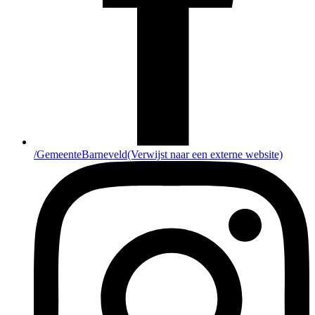
/GemeenteBarneveld
(Verwijst naar een externe website)