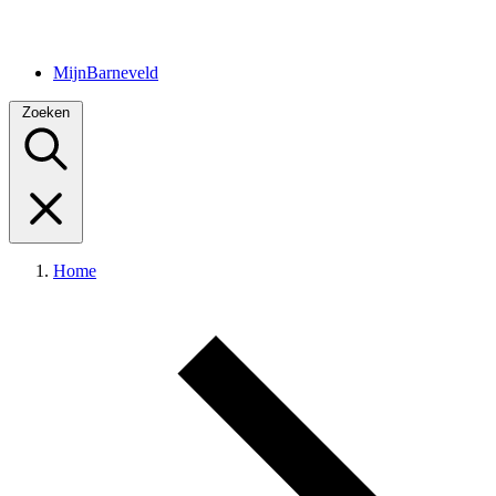
MijnBarneveld
Zoeken
Home