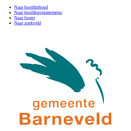
Naar hoofdinhoud
Naar hoofdnavigatiemenu
Naar footer
Naar zoekveld