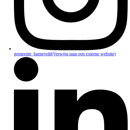
gemeente_barneveld
(Verwijst naar een externe website)