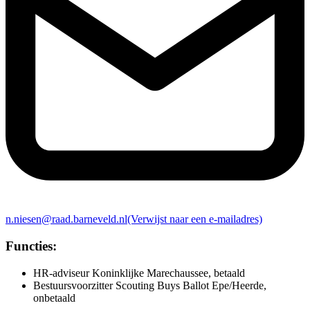
n.niesen@raad.barneveld.nl
(Verwijst naar een e-mailadres)
Functies:
HR-adviseur Koninklijke Marechaussee, betaald
Bestuursvoorzitter Scouting Buys Ballot Epe/Heerde,
onbetaald