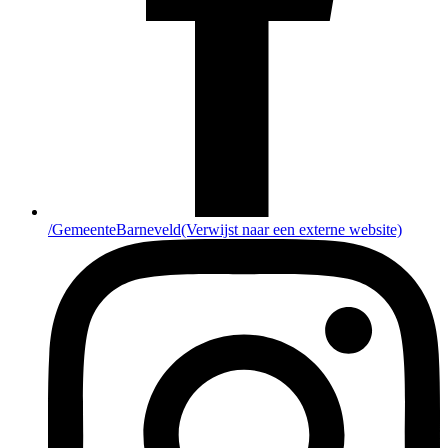
/GemeenteBarneveld
(Verwijst naar een externe website)