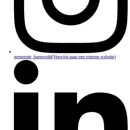
gemeente_barneveld
(Verwijst naar een externe website)