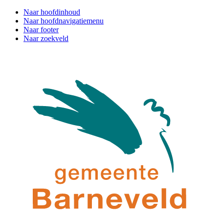
Naar hoofdinhoud
Naar hoofdnavigatiemenu
Naar footer
Naar zoekveld