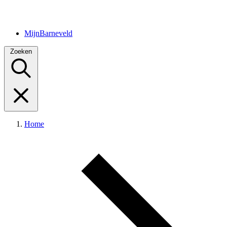
MijnBarneveld
Zoeken
Home