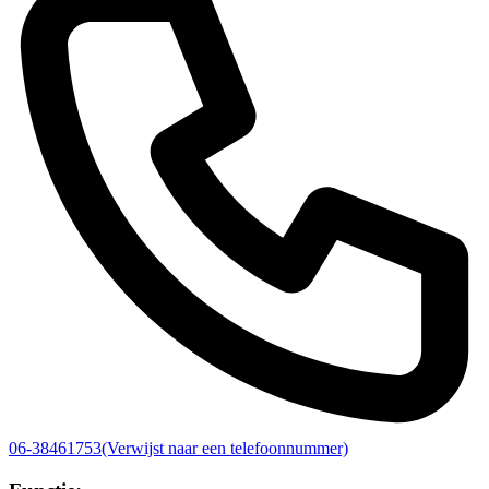
06-38461753
(Verwijst naar een telefoonnummer)