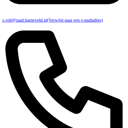
s.velt@raad.barneveld.nl
(Verwijst naar een e-mailadres)