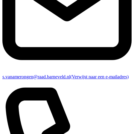
s.vanamerongen@raad.barneveld.nl
(Verwijst naar een e-mailadres)