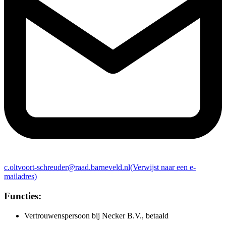
c.oltvoort-schreuder@raad.barneveld.nl
(Verwijst naar een e-
mailadres)
Functies:
Vertrouwenspersoon bij Necker B.V., betaald