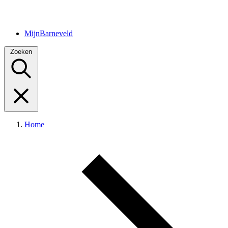
MijnBarneveld
Zoeken
Home