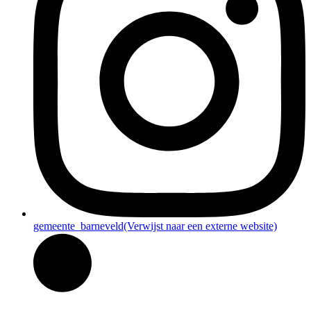
gemeente_barneveld
(Verwijst naar een externe website)