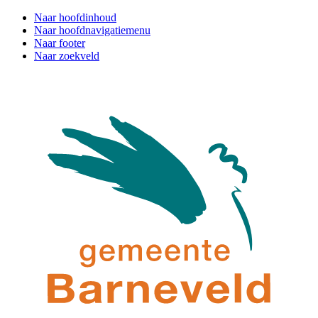
Naar hoofdinhoud
Naar hoofdnavigatiemenu
Naar footer
Naar zoekveld