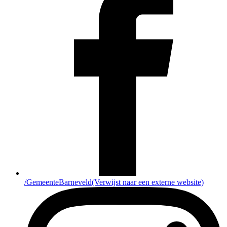
/GemeenteBarneveld
(Verwijst naar een externe website)