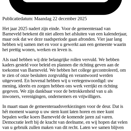
Publicatiedatum:
Maandag 22 december 2025
Het jaar 2025 nadert zijn einde. Voor de gemeenteraad van
Barneveld betekent dit niet alleen het afsluiten van een kalenderjaar,
maar ook dat we deze raadsperiode gaan afronden. Vier jaar lang
hebben wij samen met en voor u gewerkt aan een gemeente waarin
het prettig wonen, werken en leven is.
Als raad hebben wij drie belangrijke rollen vervuld. We hebben
kaders gesteld voor beleid en plannen die richting geven aan de
toekomst van Barneveld. We hebben het college gecontroleerd, om
te zien of onze besluiten zorgvuldig en verantwoord werden
uitgevoerd. En bovenal hebben wij u vertegenwoordigd: uw
mening, ideeën en zorgen hebben ons werk verrijkt en richting
gegeven. We zijn dankbaar voor de betrokkenheid van u als
inwoners, verenigingen, ondernemers en vrijwilligers.
In maart staan de gemeenteraadsverkiezingen voor de deur. Dat is
hét moment waarop u uw stem kunt laten horen en mee kunt
bepalen welke koers Barneveld de komende jaren zal varen.
Democratie leeft bij de kracht van deelname, en wij hopen dat velen
van u gebruik zullen maken van dit recht. Laten we samen blijven