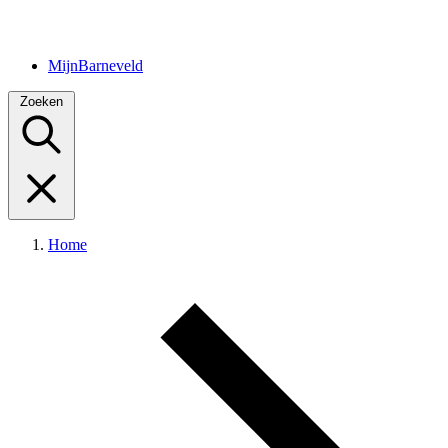
MijnBarneveld
Zoeken
Home