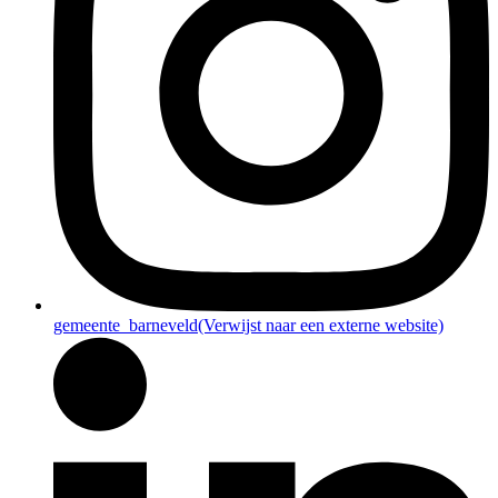
gemeente_barneveld
(Verwijst naar een externe website)