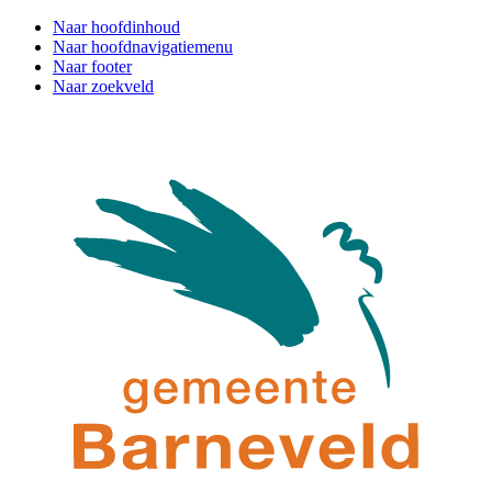
Naar hoofdinhoud
Naar hoofdnavigatiemenu
Naar footer
Naar zoekveld