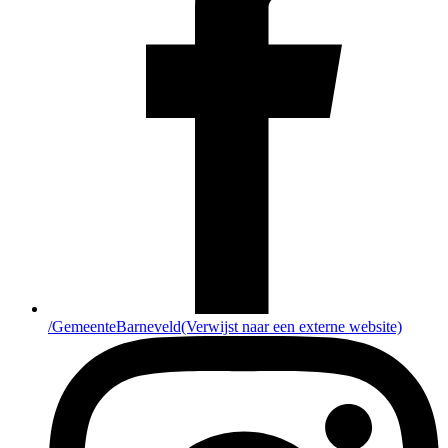
/GemeenteBarneveld
(Verwijst naar een externe website)