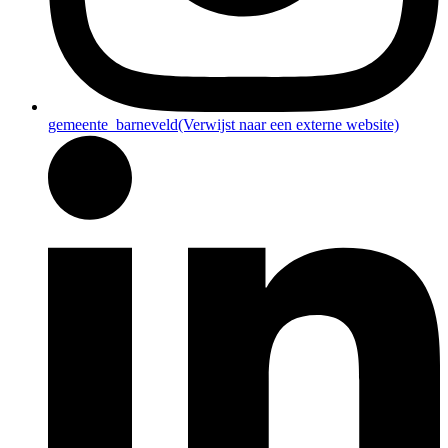
gemeente_barneveld
(Verwijst naar een externe website)