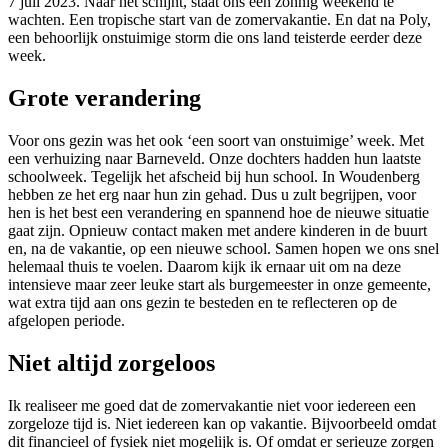
7 juli 2023. Naar het schijnt, staat ons een zonnig weekend te
wachten. Een tropische start van de zomervakantie. En dat na Poly,
een behoorlijk onstuimige storm die ons land teisterde eerder deze
week.
Grote verandering
Voor ons gezin was het ook ‘een soort van onstuimige’ week. Met
een verhuizing naar Barneveld. Onze dochters hadden hun laatste
schoolweek. Tegelijk het afscheid bij hun school. In Woudenberg
hebben ze het erg naar hun zin gehad. Dus u zult begrijpen, voor
hen is het best een verandering en spannend hoe de nieuwe situatie
gaat zijn. Opnieuw contact maken met andere kinderen in de buurt
en, na de vakantie, op een nieuwe school. Samen hopen we ons snel
helemaal thuis te voelen. Daarom kijk ik ernaar uit om na deze
intensieve maar zeer leuke start als burgemeester in onze gemeente,
wat extra tijd aan ons gezin te besteden en te reflecteren op de
afgelopen periode.
Niet altijd zorgeloos
Ik realiseer me goed dat de zomervakantie niet voor iedereen een
zorgeloze tijd is. Niet iedereen kan op vakantie. Bijvoorbeeld omdat
dit financieel of fysiek niet mogelijk is. Of omdat er serieuze zorgen