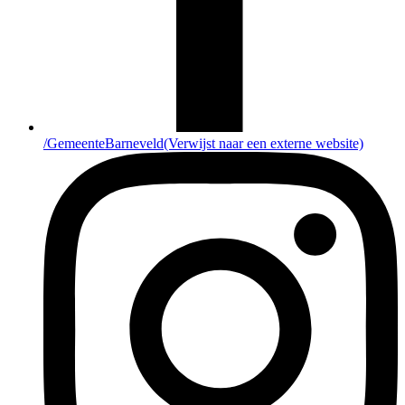
/GemeenteBarneveld
(Verwijst naar een externe website)