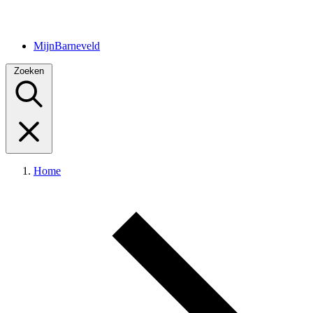
MijnBarneveld
Zoeken
Home