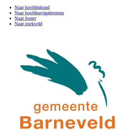
Naar hoofdinhoud
Naar hoofdnavigatiemenu
Naar footer
Naar zoekveld