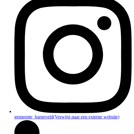
gemeente_barneveld
(Verwijst naar een externe website)