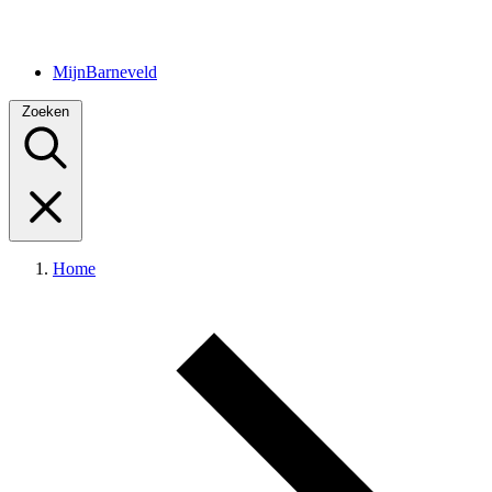
MijnBarneveld
Zoeken
Home