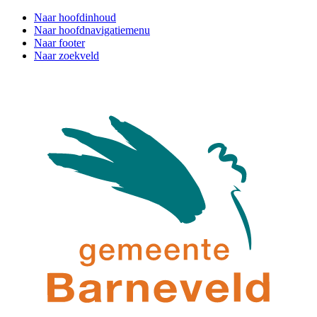
Naar hoofdinhoud
Naar hoofdnavigatiemenu
Naar footer
Naar zoekveld