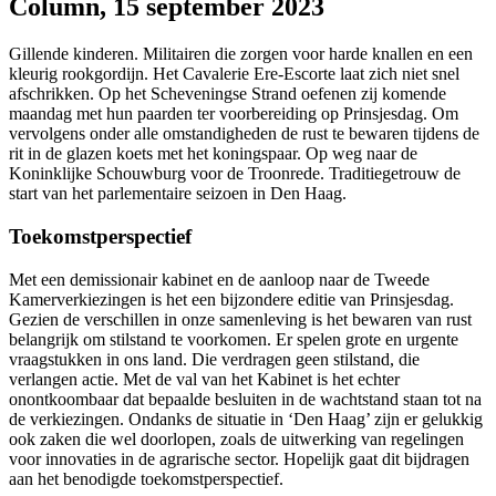
Column, 15 september 2023
Gillende kinderen. Militairen die zorgen voor harde knallen en een
kleurig rookgordijn. Het Cavalerie Ere-Escorte laat zich niet snel
afschrikken. Op het Scheveningse Strand oefenen zij komende
maandag met hun paarden ter voorbereiding op Prinsjesdag. Om
vervolgens onder alle omstandigheden de rust te bewaren tijdens de
rit in de glazen koets met het koningspaar. Op weg naar de
Koninklijke Schouwburg voor de Troonrede. Traditiegetrouw de
start van het parlementaire seizoen in Den Haag.
Toekomstperspectief
Met een demissionair kabinet en de aanloop naar de Tweede
Kamerverkiezingen is het een bijzondere editie van Prinsjesdag.
Gezien de verschillen in onze samenleving is het bewaren van rust
belangrijk om stilstand te voorkomen. Er spelen grote en urgente
vraagstukken in ons land. Die verdragen geen stilstand, die
verlangen actie. Met de val van het Kabinet is het echter
onontkoombaar dat bepaalde besluiten in de wachtstand staan tot na
de verkiezingen. Ondanks de situatie in ‘Den Haag’ zijn er gelukkig
ook zaken die wel doorlopen, zoals de uitwerking van regelingen
voor innovaties in de agrarische sector. Hopelijk gaat dit bijdragen
aan het benodigde toekomstperspectief.